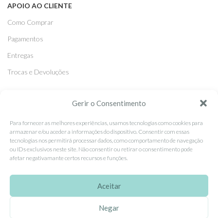
APOIO AO CLIENTE
Como Comprar
Pagamentos
Entregas
Trocas e Devoluções
Gerir o Consentimento
SEGUE-NOS
Facebook
Para fornecer as melhores experiências, usamos tecnologias como cookies para
armazenar e/ou aceder a informações do dispositivo. Consentir com essas
Instagram
tecnologias nos permitirá processar dados, como comportamento de navegação
ou IDs exclusivos neste site. Não consentir ou retirar o consentimento pode
Pinterest
afetar negativamante certos recursos e funções.
X
Aceitar
Linkedin
Negar
EhGoom
2026 Criado por
Dumbanengue, Lda
.