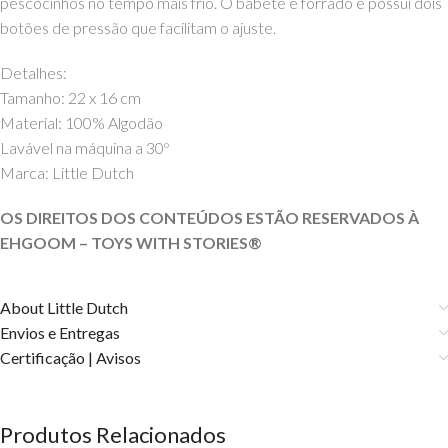
pescocinhos no tempo mais frio. O babete é forrado e possui dois
botões de pressão que facilitam o ajuste.
Detalhes:
Tamanho: 22 x 16 cm
Material: 100% Algodão
Lavável na máquina a 30º
Marca: Little Dutch
OS DIREITOS DOS CONTEÚDOS ESTÃO RESERVADOS À
EHGOOM – TOYS WITH STORIES®️
About Little Dutch
Envios e Entregas
Certificação | Avisos
Produtos Relacionados