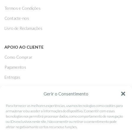
Termos e Condições
Contacte-nos
Livro de Reclamações
APOIO AO CLIENTE
Como Comprar
Pagamentos
Entregas
Trocas e Devoluções
Gerir o Consentimento
Para fornecer as melhores experiências, usamos tecnologias como cookies para
SEGUE-NOS
armazenar e/ou aceder a informações do dispositivo. Consentir com essas
Facebook
tecnologias nos permitirá processar dados, como comportamento de navegação
ou IDs exclusivos neste site. Não consentir ou retirar o consentimento pode
Instagram
afetar negativamante certos recursos e funções.