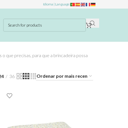
Idioma | Language:
s o que precisas, para que a brincadeira possa
24
36