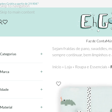
rtes Grátis a partir de 29.90€*
Skip to navigation
Skip to main content
Faz de Conta
Mús
Sejam fraldas de pano, swaddles, mu
Categorias
sempre continuar, bem limpinhos e
Início
»
Loja
»
Roupa e Essenciais
»
Marca
Idade
Material