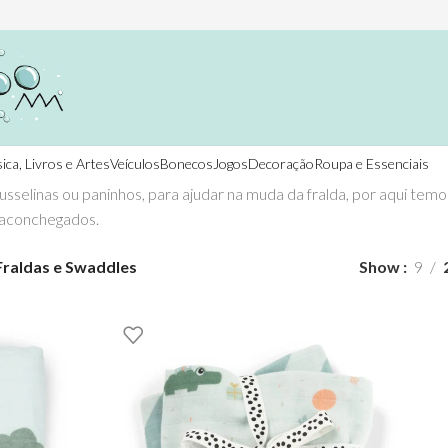
ica, Livros e Artes
Veículos
Bonecos
Jogos
Decoração
Roupa e Essenciais
sselinas ou paninhos, para ajudar na muda da fralda, por aqui temo
 aconchegados.
Fraldas e Swaddles
Show
9