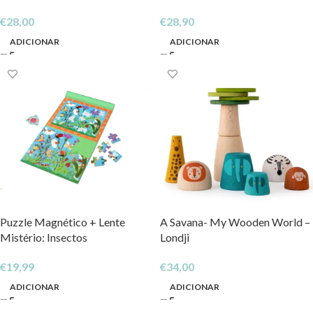
Silicone + 3 marcadores
Minhas Primeiras Palavras em
€
28,00
€
28,90
Apagáveis incluidos
Inglês’
ADICIONAR
ADICIONAR
Puzzle Magnético + Lente
A Savana- My Wooden World –
Mistério: Insectos
Londji
€
19,99
€
34,00
ADICIONAR
ADICIONAR