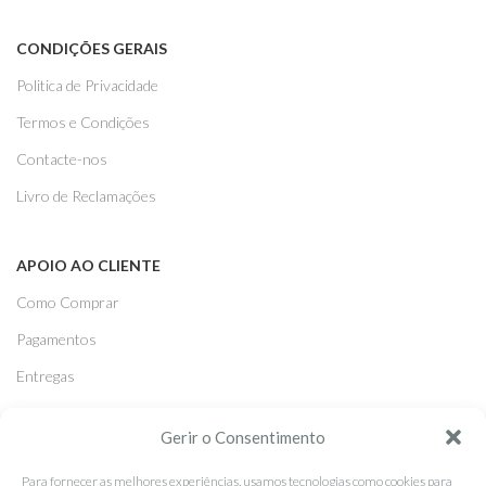
CONDIÇÕES GERAIS
Politica de Privacidade
Termos e Condições
Contacte-nos
Livro de Reclamações
APOIO AO CLIENTE
Como Comprar
Pagamentos
Entregas
Trocas e Devoluções
Gerir o Consentimento
SEGUE-NOS
Para fornecer as melhores experiências, usamos tecnologias como cookies para