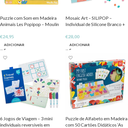
Puzzle com Som em Madeira
Mosaic Art – SILIPOP –
Animais Les Popipop – Moulin
Individual de Silicone Branco +
Roty
65 peças
€
24,95
€
28,00
ADICIONAR
ADICIONAR
6 Jogos de Viagem – 3 mini
Puzzle de Alfabeto em Madeira
individuais reversiveis em
com 50 Cartões Didáticos ‘As