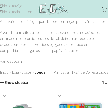
Skip to navigation
Skip to main content
Aqui vai descobrir jogos para bebés e crianças, para várias idades.
Alguns foram feitos a pensar na destreza, outros no raciocínio, uns
em madeira ou cortiça, outros de tabuleiro, mas todos eles
criados para serem divertidos e jogados sobretudo em
companhia, de amiguitos ou dos papás, tios, avós…
Vamos Jogar?
Início
»
Loja
»
Jogos
»
Jogos
A mostrar 1–24 de 95 resultados
Show sidebar