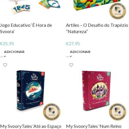
Jogo Educativo ‘É Hora de
Artiles – O Desafio do Trapézio
Svoora’
“Natureza”
€
25,95
€
27,95
ADICIONAR
ADICIONAR
My SvooryTales ‘Até ao Espaço
My SvooryTales ‘Num Reino