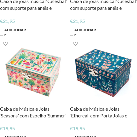
Caixa de jóias musical ‘Celestial’
Caixa de jóias musical ‘Celestial’
com suporte para anéis e
com suporte para anéis e
espelho largo ‘Aurora’
espelho largo ‘Vespera’
€
21,95
€
21,95
ADICIONAR
ADICIONAR
Caixa de Música e Joias
Caixa de Música e Joias
‘Seasons’ com Espelho ‘Summer’
‘Ethereal’ com Porta Joias e
Espelho – ‘Ocean Floor’
€
19,95
€
19,95