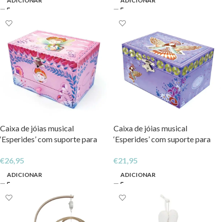
ADICIONAR
ADICIONAR
Caixa de jóias musical
Caixa de jóias musical
‘Esperides’ com suporte para
‘Esperides’ com suporte para
anéis, gaveta e espelho largo
anéis e espelho largo ‘Roxane’
€
26,95
€
21,95
‘Chloe’
ADICIONAR
ADICIONAR