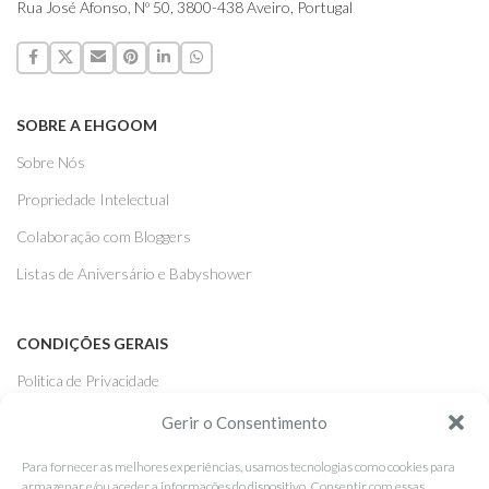
Rua José Afonso, Nº 50, 3800-438 Aveiro, Portugal
SOBRE A EHGOOM
Sobre Nós
Propriedade Intelectual
Colaboração com Bloggers
Listas de Aniversário e Babyshower
CONDIÇÕES GERAIS
Politica de Privacidade
Termos e Condições
Gerir o Consentimento
Contacte-nos
Para fornecer as melhores experiências, usamos tecnologias como cookies para
armazenar e/ou aceder a informações do dispositivo. Consentir com essas