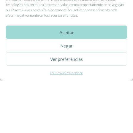
Livro de Reclamações
tecnologias nos permitirá processar dados, como comportamento de navegação
ou IDs exclusivos neste site. Não consentir ou retirar o consentimento pode
afetar negativamante certos recursos e funções.
APOIO AO CLIENTE
Como Comprar
Aceitar
Pagamentos
Negar
Entregas
Ver preferências
Trocas e Devoluções
Política de Privacidade
SEGUE-NOS
Facebook
Instagram
Pinterest
X
Linkedin