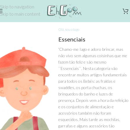
Skip to navigation
Skip to main content
Olá, sou o Iago
Essenciais
'Chamo-me Iago e adoro brincar, mas
não vivo sem algumas coisinhas que me
fazem tão feliz e são mesmo
``Essenciais``. Nesta categoria vão
encontrar muitos artigos fundamentais
para todos os Bebés: as fraldas e
swaddles, os porta chuchas, os
brinquedos do banho e luzes de
presença. Depois vem a hora da refeição
e os conjuntos de alimentação e
acessórios também não foram
esquecidos. Mais tarde as mochilas,
garrafas e alguns acessórios tão