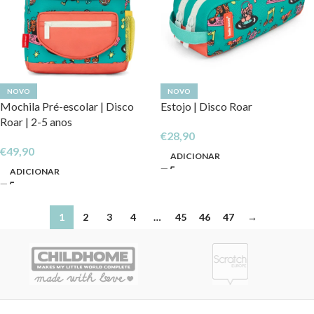
NOVO
NOVO
Mochila Pré-escolar | Disco
Estojo | Disco Roar
Roar | 2-5 anos
€
28,90
€
49,90
ADICIONAR
ADICIONAR
1
2
3
4
…
45
46
47
→