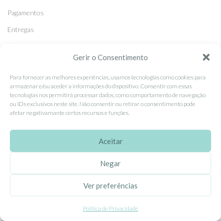
Pagamentos
Entregas
Trocas e Devoluções
Gerir o Consentimento
Para fornecer as melhores experiências, usamos tecnologias como cookies para
SEGUE-NOS
armazenar e/ou aceder a informações do dispositivo. Consentir com essas
Facebook
tecnologias nos permitirá processar dados, como comportamento de navegação
ou IDs exclusivos neste site. Não consentir ou retirar o consentimento pode
Instagram
afetar negativamante certos recursos e funções.
Pinterest
Aceitar
X
Linkedin
Negar
Ver preferências
EhGoom
2026 Criado por
Dumbanengue, Lda
.
Política de Privacidade