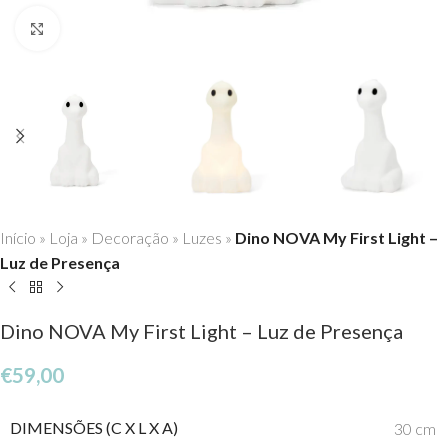
Click to enlarge
Início
»
Loja
»
Decoração
»
Luzes
»
Dino NOVA My First Light –
Luz de Presença
Dino NOVA My First Light – Luz de Presença
€
59,00
DIMENSÕES (C X L X A)
30 cm