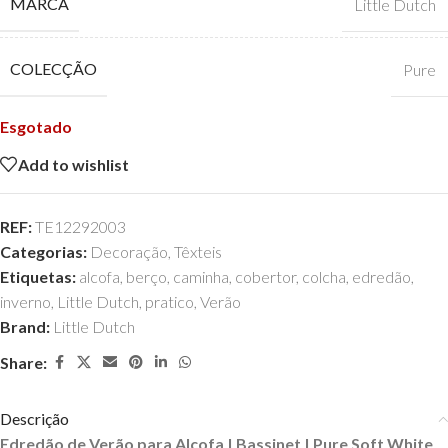
MARCA
Little Dutch
COLECÇÃO
Pure
Esgotado
Add to wishlist
REF:
TE12292003
Categorias:
Decoração
,
Têxteis
Etiquetas:
alcofa
,
berço
,
caminha
,
cobertor
,
colcha
,
edredão
,
inverno
,
Little Dutch
,
pratico
,
Verão
Brand:
Little Dutch
Share:
Descrição
Edredão de Verão para Alcofa | Bassinet | Pure Soft White