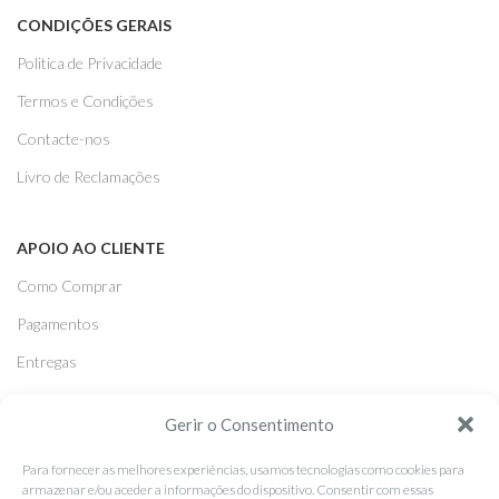
CONDIÇÕES GERAIS
Politica de Privacidade
Termos e Condições
Contacte-nos
Livro de Reclamações
APOIO AO CLIENTE
Como Comprar
Pagamentos
Entregas
Trocas e Devoluções
Gerir o Consentimento
Para fornecer as melhores experiências, usamos tecnologias como cookies para
SEGUE-NOS
armazenar e/ou aceder a informações do dispositivo. Consentir com essas