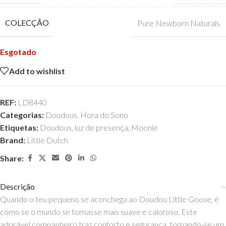
COLECÇÃO
Pure Newborn Naturals
Esgotado
Add to wishlist
REF:
LD8440
Categorias:
Doudous
,
Hora do Sono
Etiquetas:
Doudous
,
luz de presença
,
Moonie
Brand:
Little Dutch
Share:
Descrição
Quando o teu pequeno se aconchega ao Doudou Little Goose, é
como se o mundo se tornasse mais suave e caloroso. Este
adorável companheiro traz conforto e segurança, tornando-se um