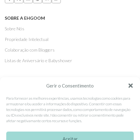
SOBRE A EHGOOM
Sobre Nós
Propriedade Intelectual
Colaboração com Bloggers
Listas de Aniversário e Babyshower
CONDIÇÕES GERAIS
Gerir o Consentimento
Politica de Privacidade
Para fornecer as melhores experiências, usamos tecnologias como cookies para
Termos e Condições
armazenar e/ou aceder a informações do dispositivo. Consentir com essas
tecnologias nos permitirá processar dados, como comportamento de navegação
Contacte-nos
ou IDs exclusivos neste site. Não consentir ou retirar o consentimento pode
afetar negativamante certos recursos e funções.
Livro de Reclamações
Aceitar