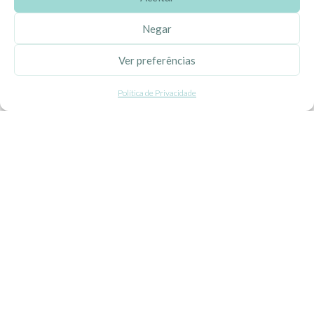
APOIO AO CLIENTE
Negar
Como Comprar
Pagamentos
Ver preferências
Entregas
Política de Privacidade
Trocas e Devoluções
SEGUE-NOS
Facebook
Instagram
Pinterest
X
Linkedin
EhGoom
2026 Criado por
Dumbanengue, Lda
.