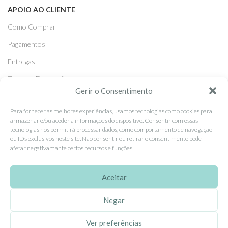
APOIO AO CLIENTE
Como Comprar
Pagamentos
Entregas
Trocas e Devoluções
Gerir o Consentimento
SEGUE-NOS
Para fornecer as melhores experiências, usamos tecnologias como cookies para
armazenar e/ou aceder a informações do dispositivo. Consentir com essas
Facebook
tecnologias nos permitirá processar dados, como comportamento de navegação
ou IDs exclusivos neste site. Não consentir ou retirar o consentimento pode
Instagram
afetar negativamante certos recursos e funções.
Pinterest
Aceitar
X
Linkedin
Negar
Ver preferências