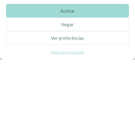
Aceitar
SOBRE A EHGOOM
Negar
Sobre Nós
Ver preferências
Propriedade Intelectual
Política de Privacidade
Colaboração com Bloggers
Listas de Aniversário e Babyshower
CONDIÇÕES GERAIS
Politica de Privacidade
Termos e Condições
Contacte-nos
Livro de Reclamações