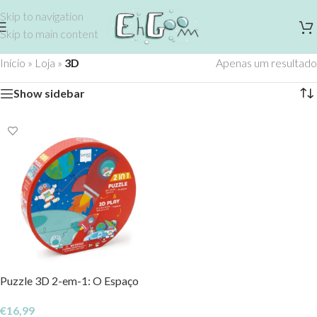
Skip to navigation
Skip to main content
Início
»
Loja
»
3D
Apenas um resultado
Show sidebar
Puzzle 3D 2-em-1: O Espaço
€
16,99