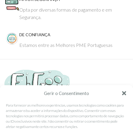
Opta por diversas formas de pagamento e em
Segurança.
DE CONFIANÇA
Estamos entre as Melhores PME Portuguesas
Gerir o Consentimento
Para fornecer as melhores experiências, usamos tecnologias como cookies para
armazenar e/ou aceder a informações do dispositivo. Consentir com essas
Tel: (351) 234095278 Custo de Chamada para Rede Fixa Nacional
tecnologias nos permitirá processar dados, como comportamento de navegação
Email: info@ehgoom.com
ou IDs exclusivos neste site. Não consentir ou retirar o consentimento pode
Rua José Afonso, Nº 50, 3800-438 Aveiro, Portugal
afetar negativamante certos recursos e funções.