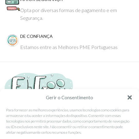
Opta por diversas formas de pagamento e em
Segurança.
DE CONFIANÇA
Estamos entre as Melhores PME Portuguesas
Gerir o Consentimento
Para fornecer as melhores experiências, usamos tecnologias como cookies para
armazenar e/ou aceder a informações do dispositivo. Consentir com essas
Tel: (351) 234095278 Custo de Chamada para Rede Fixa Nacional
tecnologias nos permitirá processar dados, como comportamento de navegação
Email: info@ehgoom.com
ou IDs exclusivos neste site. Não consentir ou retirar o consentimento pode
Rua José Afonso, Nº 50, 3800-438 Aveiro, Portugal
afetar negativamante certos recursos e funções.