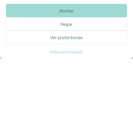
Aceitar
SOBRE A EHGOOM
Negar
Sobre Nós
Ver preferências
Propriedade Intelectual
Política de Privacidade
Colaboração com Bloggers
Listas de Aniversário e Babyshower
CONDIÇÕES GERAIS
Politica de Privacidade
Termos e Condições
Contacte-nos
Livro de Reclamações