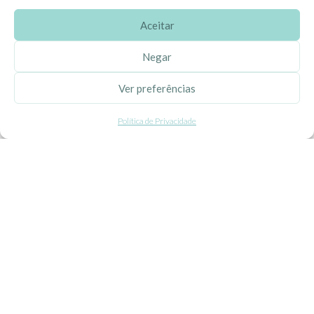
Aceitar
SOBRE A EHGOOM
Negar
Sobre Nós
Ver preferências
Propriedade Intelectual
Política de Privacidade
Colaboração com Bloggers
Listas de Aniversário e Babyshower
CONDIÇÕES GERAIS
Politica de Privacidade
Termos e Condições
Contacte-nos
Livro de Reclamações