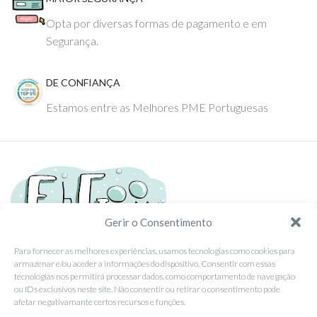
Opta por diversas formas de pagamento e em
Segurança.
DE CONFIANÇA
Estamos entre as Melhores PME Portuguesas
Gerir o Consentimento
Para fornecer as melhores experiências, usamos tecnologias como cookies para
armazenar e/ou aceder a informações do dispositivo. Consentir com essas
Tel: (351) 234095278 Custo de Chamada para Rede Fixa Nacional
tecnologias nos permitirá processar dados, como comportamento de navegação
Email: info@ehgoom.com
ou IDs exclusivos neste site. Não consentir ou retirar o consentimento pode
Rua José Afonso, Nº 50, 3800-438 Aveiro, Portugal
afetar negativamante certos recursos e funções.