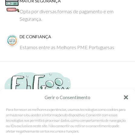
MAIOR SEGURANÇA
Opta por diversas formas de pagamento e em
Segurança.
DE CONFIANÇA
Estamos entre as Melhores PME Portuguesas
Gerir o Consentimento
Para fornecer as melhores experiências, usamos tecnologias como cookies para
Tel: (351) 234095278 Custo de Chamada para Rede Fixa Nacional
armazenar e/ou aceder a informações do dispositivo. Consentir com essas
Email: info@ehgoom.com
tecnologias nos permitirá processar dados, como comportamento de navegação
ou IDs exclusivos neste site. Não consentir ou retirar o consentimento pode
Rua José Afonso, Nº 50, 3800-438 Aveiro, Portugal
afetar negativamante certos recursos e funções.