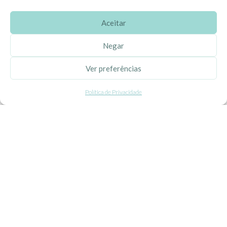
Aceitar
SOBRE A EHGOOM
Negar
Sobre Nós
Ver preferências
Propriedade Intelectual
Política de Privacidade
Colaboração com Bloggers
Listas de Aniversário e Babyshower
CONDIÇÕES GERAIS
Politica de Privacidade
Termos e Condições
Contacte-nos
Livro de Reclamações