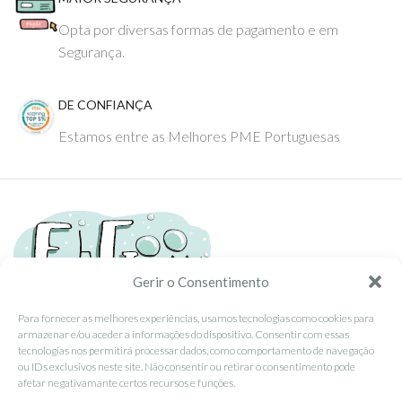
Opta por diversas formas de pagamento e em
Segurança.
DE CONFIANÇA
Estamos entre as Melhores PME Portuguesas
Gerir o Consentimento
Para fornecer as melhores experiências, usamos tecnologias como cookies para
armazenar e/ou aceder a informações do dispositivo. Consentir com essas
Tel: (351) 234095278 Custo de Chamada para Rede Fixa Nacional
tecnologias nos permitirá processar dados, como comportamento de navegação
Email: info@ehgoom.com
ou IDs exclusivos neste site. Não consentir ou retirar o consentimento pode
Rua José Afonso, Nº 50, 3800-438 Aveiro, Portugal
afetar negativamante certos recursos e funções.