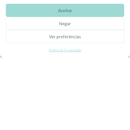
Aceitar
SOBRE A EHGOOM
Negar
Sobre Nós
Ver preferências
Propriedade Intelectual
Política de Privacidade
Colaboração com Bloggers
Listas de Aniversário e Babyshower
CONDIÇÕES GERAIS
Politica de Privacidade
Termos e Condições
Contacte-nos
Livro de Reclamações