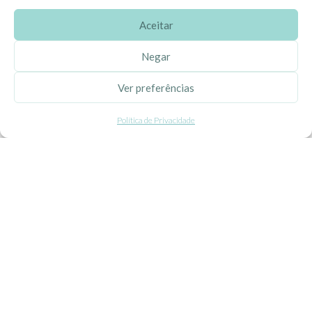
Aceitar
SOBRE A EHGOOM
Negar
Sobre Nós
Ver preferências
Propriedade Intelectual
Política de Privacidade
Colaboração com Bloggers
Listas de Aniversário e Babyshower
CONDIÇÕES GERAIS
Politica de Privacidade
Termos e Condições
Contacte-nos
Livro de Reclamações