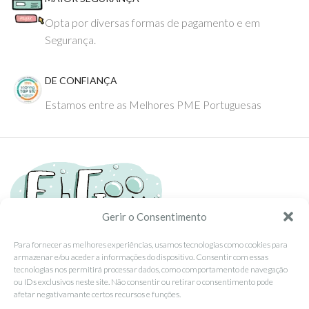
Opta por diversas formas de pagamento e em
Segurança.
DE CONFIANÇA
Estamos entre as Melhores PME Portuguesas
Gerir o Consentimento
Para fornecer as melhores experiências, usamos tecnologias como cookies para
armazenar e/ou aceder a informações do dispositivo. Consentir com essas
Tel: (351) 234095278 Custo de Chamada para Rede Fixa Nacional
tecnologias nos permitirá processar dados, como comportamento de navegação
Email: info@ehgoom.com
ou IDs exclusivos neste site. Não consentir ou retirar o consentimento pode
Rua José Afonso, Nº 50, 3800-438 Aveiro, Portugal
afetar negativamante certos recursos e funções.