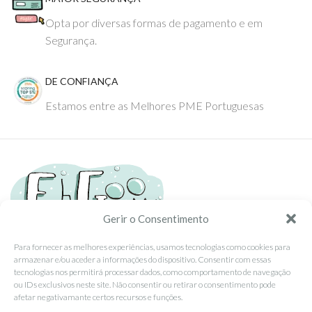
Opta por diversas formas de pagamento e em
Segurança.
DE CONFIANÇA
Estamos entre as Melhores PME Portuguesas
Gerir o Consentimento
Para fornecer as melhores experiências, usamos tecnologias como cookies para
armazenar e/ou aceder a informações do dispositivo. Consentir com essas
Tel: (351) 234095278 Custo de Chamada para Rede Fixa Nacional
tecnologias nos permitirá processar dados, como comportamento de navegação
Email: info@ehgoom.com
ou IDs exclusivos neste site. Não consentir ou retirar o consentimento pode
Rua José Afonso, Nº 50, 3800-438 Aveiro, Portugal
afetar negativamante certos recursos e funções.