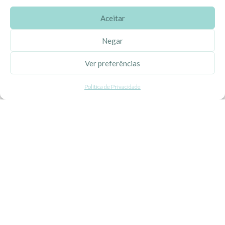
Aceitar
SOBRE A EHGOOM
Negar
Sobre Nós
Ver preferências
Propriedade Intelectual
Política de Privacidade
Colaboração com Bloggers
Listas de Aniversário e Babyshower
CONDIÇÕES GERAIS
Politica de Privacidade
Termos e Condições
Contacte-nos
Livro de Reclamações