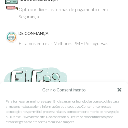
Opta por diversas formas de pagamento e em
Segurança.
DE CONFIANÇA
Estamos entre as Melhores PME Portuguesas
Gerir o Consentimento
Para fornecer as melhores experiências, usamos tecnologias como cookies para
armazenar e/ou aceder a informações do dispositivo. Consentir com essas
Tel: (351) 234095278 Custo de Chamada para Rede Fixa Nacional
tecnologias nos permitirá processar dados, como comportamento de navegação
Email: info@ehgoom.com
ou IDs exclusivos neste site. Não consentir ou retirar o consentimento pode
Rua José Afonso, Nº 50, 3800-438 Aveiro, Portugal
afetar negativamante certos recursos e funções.