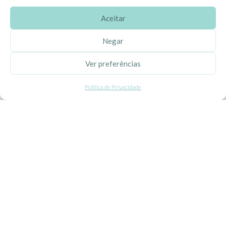
Aceitar
SOBRE A EHGOOM
Negar
Sobre Nós
Ver preferências
Propriedade Intelectual
Política de Privacidade
Colaboração com Bloggers
Listas de Aniversário e Babyshower
CONDIÇÕES GERAIS
Politica de Privacidade
Termos e Condições
Contacte-nos
Livro de Reclamações