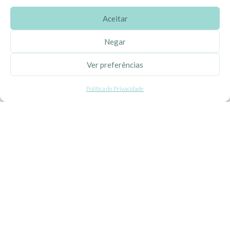
Aceitar
SOBRE A EHGOOM
Negar
Sobre Nós
Ver preferências
Propriedade Intelectual
Política de Privacidade
Colaboração com Bloggers
Listas de Aniversário e Babyshower
CONDIÇÕES GERAIS
Politica de Privacidade
Termos e Condições
Contacte-nos
Livro de Reclamações