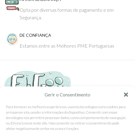
Opta por diversas formas de pagamento e em
Segurança.
DE CONFIANÇA
Estamos entre as Melhores PME Portuguesas
Gerir o Consentimento
Para fornecer as melhores experiências, usamos tecnologias como cookies para
armazenar e/ou aceder a informações do dispositivo. Consentir com essas
Tel: (351) 234095278 Custo de Chamada para Rede Fixa Nacional
tecnologias nos permitirá processar dados, como comportamento de navegação
Email: info@ehgoom.com
ou IDs exclusivos neste site. Não consentir ou retirar o consentimento pode
Rua José Afonso, Nº 50, 3800-438 Aveiro, Portugal
afetar negativamante certos recursos e funções.