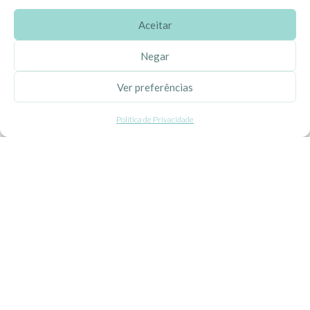
Aceitar
SOBRE A EHGOOM
Negar
Sobre Nós
Ver preferências
Propriedade Intelectual
Política de Privacidade
Colaboração com Bloggers
Listas de Aniversário e Babyshower
CONDIÇÕES GERAIS
Politica de Privacidade
Termos e Condições
Contacte-nos
Livro de Reclamações