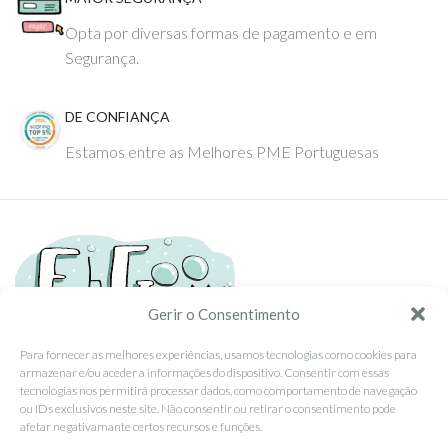
Opta por diversas formas de pagamento e em
Segurança.
DE CONFIANÇA
Estamos entre as Melhores PME Portuguesas
Gerir o Consentimento
Para fornecer as melhores experiências, usamos tecnologias como cookies para
armazenar e/ou aceder a informações do dispositivo. Consentir com essas
Tel: (351) 234095278 Custo de Chamada para Rede Fixa Nacional
tecnologias nos permitirá processar dados, como comportamento de navegação
Email: info@ehgoom.com
ou IDs exclusivos neste site. Não consentir ou retirar o consentimento pode
Rua José Afonso, Nº 50, 3800-438 Aveiro, Portugal
afetar negativamante certos recursos e funções.