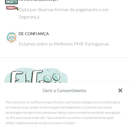
Opta por diversas formas de pagamento e em
Segurança.
DE CONFIANÇA
Estamos entre as Melhores PME Portuguesas
Gerir o Consentimento
Para fornecer as melhores experiências, usamos tecnologias como cookies para
armazenar e/ou aceder a informações do dispositivo. Consentir com essas
Tel: (351) 234095278 Custo de Chamada para Rede Fixa Nacional
tecnologias nos permitirá processar dados, como comportamento de navegação
Email: info@ehgoom.com
ou IDs exclusivos neste site. Não consentir ou retirar o consentimento pode
Rua José Afonso, Nº 50, 3800-438 Aveiro, Portugal
afetar negativamante certos recursos e funções.