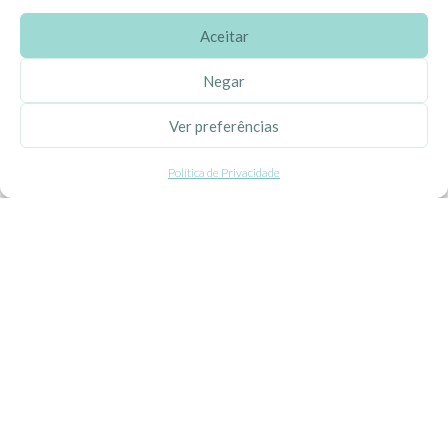
Aceitar
SOBRE A EHGOOM
Negar
Sobre Nós
Ver preferências
Propriedade Intelectual
Política de Privacidade
Colaboração com Bloggers
Listas de Aniversário e Babyshower
CONDIÇÕES GERAIS
Politica de Privacidade
Termos e Condições
Contacte-nos
Livro de Reclamações