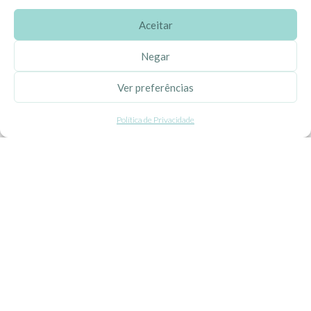
Aceitar
SOBRE A EHGOOM
Negar
Sobre Nós
Ver preferências
Propriedade Intelectual
Política de Privacidade
Colaboração com Bloggers
Listas de Aniversário e Babyshower
CONDIÇÕES GERAIS
Politica de Privacidade
Termos e Condições
Contacte-nos
Livro de Reclamações