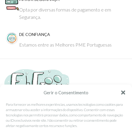
Opta por diversas formas de pagamento e em
Segurança.
DE CONFIANÇA
Estamos entre as Melhores PME Portuguesas
Gerir o Consentimento
Para fornecer as melhores experiências, usamos tecnologias como cookies para
armazenar e/ou aceder a informações do dispositivo. Consentir com essas
Tel: (351) 234095278 Custo de Chamada para Rede Fixa Nacional
tecnologias nos permitirá processar dados, como comportamento de navegação
Email: info@ehgoom.com
ou IDs exclusivos neste site. Não consentir ou retirar o consentimento pode
Rua José Afonso, Nº 50, 3800-438 Aveiro, Portugal
afetar negativamante certos recursos e funções.