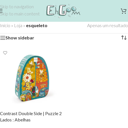
Skip to navigation
Skip to main content
Início
»
Loja
»
esqueleto
Apenas um resultado
Show sidebar
Contrast Double Side | Puzzle 2
Lados : Abelhas