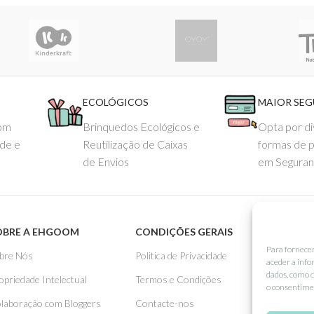
ECOLÓGICOS
MAIOR SE
com
Brinquedos Ecológicos e
Opta por di
ade e
Reutilização de Caixas
formas de 
de Envios
em Seguran
OBRE A EHGOOM
CONDIÇÕES GERAIS
APOIO
Para fornece
bre Nós
Politica de Privacidade
Como 
aceder a info
dados, como c
opriedade Intelectual
Termos e Condições
Pagame
o consentimen
laboração com Bloggers
Contacte-nos
Entreg