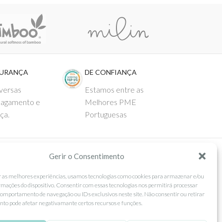
GURANÇA
DE CONFIANÇA
versas
Estamos entre as
pagamento e
Melhores PME
ça.
Portuguesas
Gerir o Consentimento
 AO CLIENTE
SEGUE-NOS
r as melhores experiências, usamos tecnologias como cookies para armazenar e/ou
Comprar
Facebook
rmações do dispositivo. Consentir com essas tecnologias nos permitirá processar
omportamento de navegação ou IDs exclusivos neste site. Não consentir ou retirar
ntos
Instagram
to pode afetar negativamante certos recursos e funções.
as
Pinterest