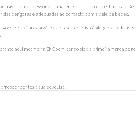
exclusivamente acessórios e matérias-primas com certificação Oeko
cias perigosas e adequadas ao contacto com a pele de bebés.
orecer as fibras orgânicas e o seu objetivo é alargar, a cada no
.
rante aqui mesmo na EhGoom, tendo sido a primeira marca de roup
orrespondentes à sua pesquisa.