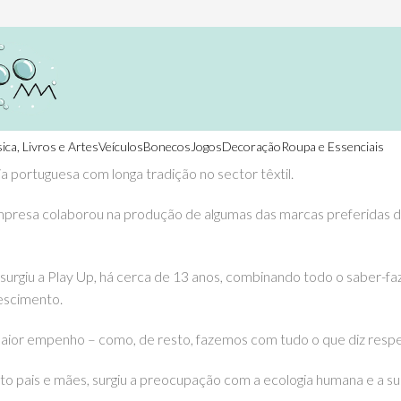
ica, Livros e Artes
Veículos
Bonecos
Jogos
Decoração
Roupa e Essenciais
ia portuguesa com longa tradição no sector têxtil.
mpresa colaborou na produção de algumas das marcas preferidas de
 surgiu a Play Up, há cerca de 13 anos, combinando todo o saber-fa
rescimento.
ior empenho – como, de resto, fazemos com tudo o que diz respeit
 pais e mães, surgiu a preocupação com a ecologia humana e a su