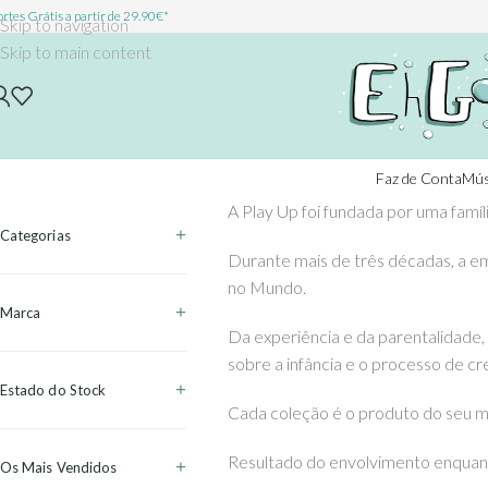
rtes Grátis a partir de 29.90€*
Skip to navigation
Skip to main content
Faz de Conta
Mús
A Play Up foi fundada por uma famíl
Categorias
Durante mais de três décadas, a e
no Mundo.
Marca
Da experiência e da parentalidade,
sobre a infância e o processo de c
Estado do Stock
Cada coleção é o produto do seu ma
Resultado do envolvimento enquanto
Os Mais Vendidos