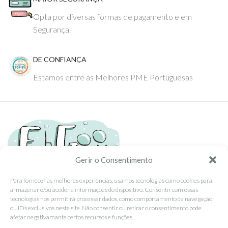
Opta por diversas formas de pagamento e em
Segurança.
DE CONFIANÇA
Estamos entre as Melhores PME Portuguesas
Gerir o Consentimento
Para fornecer as melhores experiências, usamos tecnologias como cookies para
armazenar e/ou aceder a informações do dispositivo. Consentir com essas
Tel: (351) 234095278 Custo de Chamada para Rede Fixa Nacional
tecnologias nos permitirá processar dados, como comportamento de navegação
Email: info@ehgoom.com
ou IDs exclusivos neste site. Não consentir ou retirar o consentimento pode
Rua José Afonso, Nº 50, 3800-438 Aveiro, Portugal
afetar negativamante certos recursos e funções.