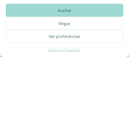
Aceitar
SOBRE A EHGOOM
Negar
Sobre Nós
Ver preferências
Propriedade Intelectual
Política de Privacidade
Colaboração com Bloggers
Listas de Aniversário e Babyshower
CONDIÇÕES GERAIS
Politica de Privacidade
Termos e Condições
Contacte-nos
Livro de Reclamações