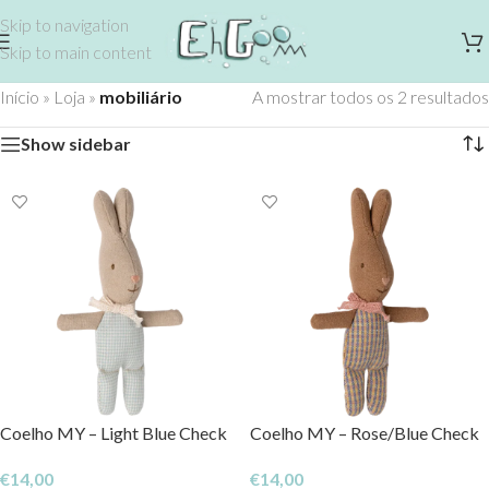
Skip to navigation
Skip to main content
Início
»
Loja
»
mobiliário
A mostrar todos os 2 resultados
Show sidebar
Coelho MY – Light Blue Check
Coelho MY – Rose/Blue Check
€
14,00
€
14,00