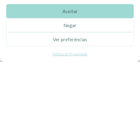
Aceitar
SOBRE A EHGOOM
Negar
Sobre Nós
Ver preferências
Propriedade Intelectual
Política de Privacidade
Colaboração com Bloggers
Listas de Aniversário e Babyshower
CONDIÇÕES GERAIS
Politica de Privacidade
Termos e Condições
Contacte-nos
Livro de Reclamações