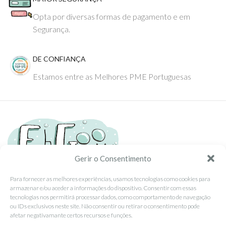
Opta por diversas formas de pagamento e em
Segurança.
DE CONFIANÇA
Estamos entre as Melhores PME Portuguesas
Gerir o Consentimento
Para fornecer as melhores experiências, usamos tecnologias como cookies para
armazenar e/ou aceder a informações do dispositivo. Consentir com essas
Tel: (351) 234095278 Custo de Chamada para Rede Fixa Nacional
tecnologias nos permitirá processar dados, como comportamento de navegação
Email: info@ehgoom.com
ou IDs exclusivos neste site. Não consentir ou retirar o consentimento pode
Rua José Afonso, Nº 50, 3800-438 Aveiro, Portugal
afetar negativamante certos recursos e funções.