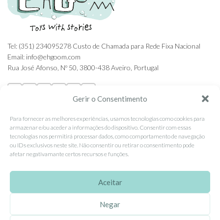
Tel: (351) 234095278 Custo de Chamada para Rede Fixa Nacional
Email: info@ehgoom.com
Rua José Afonso, Nº 50, 3800-438 Aveiro, Portugal
Gerir o Consentimento
Para fornecer as melhores experiências, usamos tecnologias como cookies para
SOBRE A EHGOOM
armazenar e/ou aceder a informações do dispositivo. Consentir com essas
tecnologias nos permitirá processar dados, como comportamento de navegação
Sobre Nós
ou IDs exclusivos neste site. Não consentir ou retirar o consentimento pode
Propriedade Intelectual
afetar negativamante certos recursos e funções.
Colaboração com Bloggers
Aceitar
Listas de Aniversário e Babyshower
Negar
CONDIÇÕES GERAIS