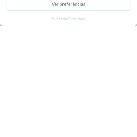
Ver preferências
Politica de Privacidade
Política de Privacidade
Termos e Condições
Contacte-nos
Livro de Reclamações
APOIO AO CLIENTE
Como Comprar
Pagamentos
Entregas
Trocas e Devoluções
SEGUE-NOS
Facebook