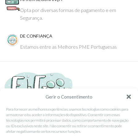
Opta por diversas formas de pagamento e em
Segurança.
DE CONFIANÇA
Estamos entre as Melhores PME Portuguesas
Gerir o Consentimento
Para fornecer as melhores experiências, usamos tecnologias como cookies para
armazenar e/ou aceder a informações do dispositivo. Consentir com essas
Tel: (351) 234095278 Custo de Chamada para Rede Fixa Nacional
tecnologias nos permitirá processar dados, como comportamento de navegação
Email: info@ehgoom.com
ou IDs exclusivos neste site. Não consentir ou retirar o consentimento pode
Rua José Afonso, Nº 50, 3800-438 Aveiro, Portugal
afetar negativamante certos recursos e funções.