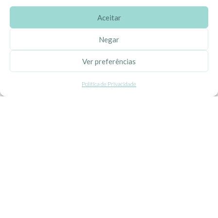
Aceitar
SOBRE A EHGOOM
Negar
Sobre Nós
Ver preferências
Propriedade Intelectual
Política de Privacidade
Colaboração com Bloggers
Listas de Aniversário e Babyshower
CONDIÇÕES GERAIS
Politica de Privacidade
Termos e Condições
Contacte-nos
Livro de Reclamações