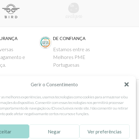
GURANÇA
DE CONFIANÇA
versas
Estamos entre as
pagamento e
Melhores PME
ça.
Portuguesas
Gerir o Consentimento
 AO CLIENTE
SEGUE-NOS
r as melhores experiências, usamos tecnologias como cookies para armazenar e/ou
rmações do dispositivo. Consentir com essas tecnologias nos permitirá processar
Comprar
Facebook
omportamento de navegação ou IDs exclusivos neste site. Não consentir ou retirar
to pode afetar negativamante certos recursos e funções.
ntos
Instagram
as
Pinterest
ceitar
Negar
Ver preferências
 e Devoluções
X