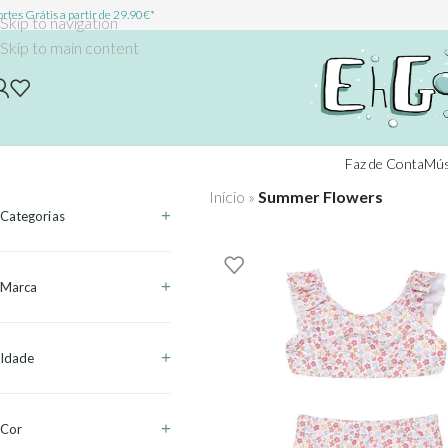
rtes Grátis a partir de 29.90€*
Skip to navigation
Skip to main content
Faz de Conta
Mús
Início
»
Summer Flowers
Categorias
Marca
Idade
Cor