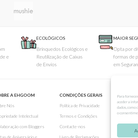
ECOLÓGICOS
MAIOR SE
com
Brinquedos Ecológicos e
Opta por di
ade e
Reutilização de Caixas
formas de 
de Envios
em Seguran
OBRE A EHGOOM
CONDIÇÕES GERAIS
APOIO
Para fornece
aceder a info
bre Nós
Politica de Privacidade
Como 
dados, como c
o consentimen
opriedade Intelectual
Termos e Condições
Pagame
laboração com Bloggers
Contacte-nos
Entreg
A
stas de Aniversário e
Livro de Reclamações
Trocas