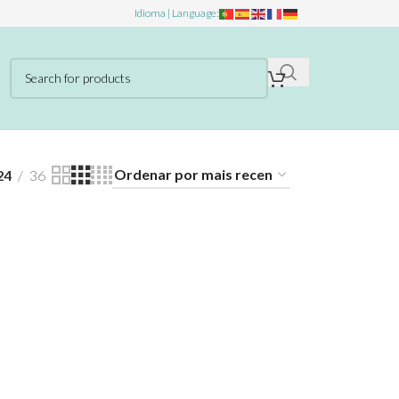
Idioma | Language:
24
36