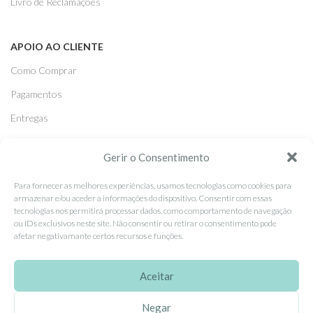
Livro de Reclamações
APOIO AO CLIENTE
Como Comprar
Pagamentos
Entregas
Trocas e Devoluções
Gerir o Consentimento
Para fornecer as melhores experiências, usamos tecnologias como cookies para
SEGUE-NOS
armazenar e/ou aceder a informações do dispositivo. Consentir com essas
Facebook
tecnologias nos permitirá processar dados, como comportamento de navegação
ou IDs exclusivos neste site. Não consentir ou retirar o consentimento pode
Instagram
afetar negativamante certos recursos e funções.
Pinterest
Aceitar
X
Linkedin
Negar