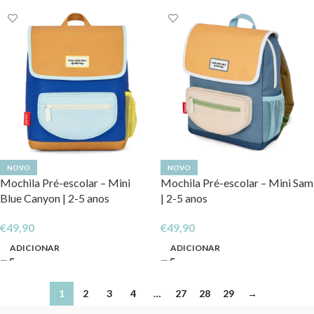
NOVO
NOVO
Mochila Pré-escolar – Mini
Mochila Pré-escolar – Mini Sam
Blue Canyon | 2-5 anos
| 2-5 anos
€
49,90
€
49,90
ADICIONAR
ADICIONAR
1
2
3
4
…
27
28
29
→