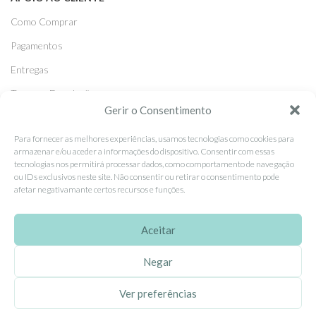
Como Comprar
Pagamentos
Entregas
Trocas e Devoluções
Gerir o Consentimento
SEGUE-NOS
Para fornecer as melhores experiências, usamos tecnologias como cookies para
armazenar e/ou aceder a informações do dispositivo. Consentir com essas
Facebook
tecnologias nos permitirá processar dados, como comportamento de navegação
ou IDs exclusivos neste site. Não consentir ou retirar o consentimento pode
Instagram
afetar negativamante certos recursos e funções.
Pinterest
Aceitar
X
Linkedin
Negar
Ver preferências
EhGoom
2026 Criado por
Dumbanengue, Lda
.