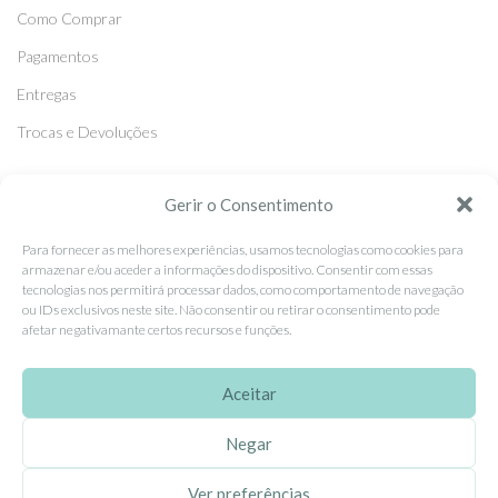
Como Comprar
Pagamentos
Entregas
Trocas e Devoluções
SEGUE-NOS
Gerir o Consentimento
Facebook
Para fornecer as melhores experiências, usamos tecnologias como cookies para
armazenar e/ou aceder a informações do dispositivo. Consentir com essas
Instagram
tecnologias nos permitirá processar dados, como comportamento de navegação
ou IDs exclusivos neste site. Não consentir ou retirar o consentimento pode
Pinterest
afetar negativamante certos recursos e funções.
X
Linkedin
Aceitar
Negar
EhGoom
2026 Criado por
Dumbanengue, Lda
.
Ver preferências