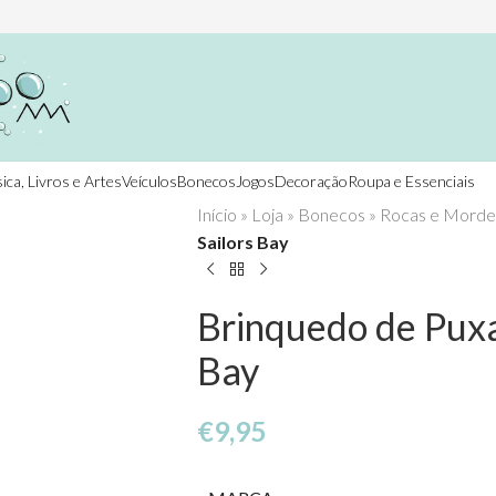
ica, Livros e Artes
Veículos
Bonecos
Jogos
Decoração
Roupa e Essenciais
Início
»
Loja
»
Bonecos
»
Rocas e Morde
Sailors Bay
Brinquedo de Puxa
Bay
€
9,95