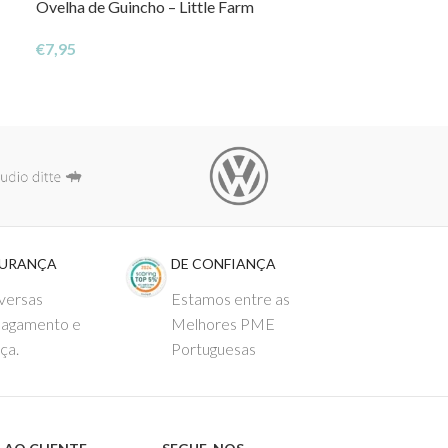
Ovelha de Guincho – Little Farm
Mordedor Brin
€
7,95
€
16,99
GURANÇA
DE CONFIANÇA
versas
Estamos entre as
pagamento e
Melhores PME
ça.
Portuguesas