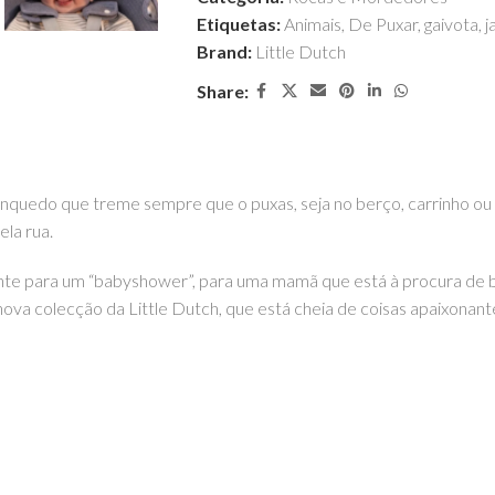
Etiquetas:
Animais
,
De Puxar
,
gaivota
,
j
Brand:
Little Dutch
Share:
brinquedo que treme sempre que o puxas, seja no berço, carrinho o
ela rua.
ente para um “babyshower”, para uma mamã que está à procura de b
va colecção da Little Dutch, que está cheia de coisas apaixonant