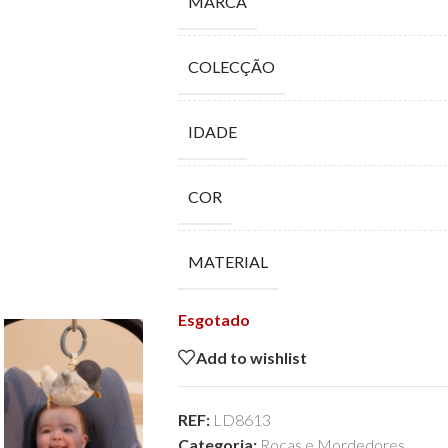
MARCA
COLECÇÃO
IDADE
COR
MATERIAL
Esgotado
Add to wishlist
REF:
LD8613
Categoria:
Rocas e Mordedores