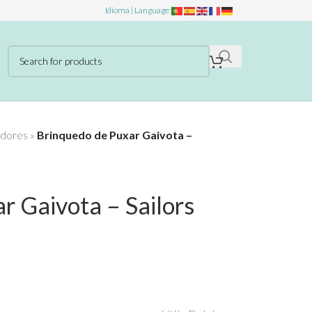
Idioma | Language:
dores
»
Brinquedo de Puxar Gaivota –
r Gaivota – Sailors