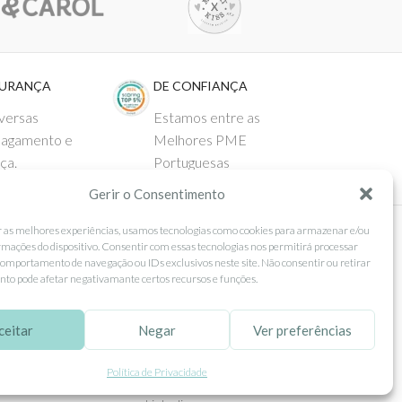
GURANÇA
DE CONFIANÇA
versas
Estamos entre as
pagamento e
Melhores PME
ça.
Portuguesas
Gerir o Consentimento
r as melhores experiências, usamos tecnologias como cookies para armazenar e/ou
rmações do dispositivo. Consentir com essas tecnologias nos permitirá processar
 AO CLIENTE
SEGUE-NOS
omportamento de navegação ou IDs exclusivos neste site. Não consentir ou retirar
to pode afetar negativamante certos recursos e funções.
Comprar
Facebook
ntos
Instagram
ceitar
Negar
Ver preferências
as
Pinterest
Política de Privacidade
 e Devoluções
X