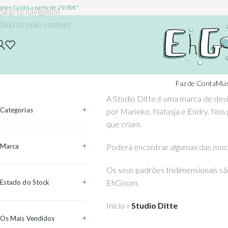
rtes Grátis a partir de 29.90€*
Skip to navigation
Skip to main content
Faz de Conta
Mús
A Studio Ditte é uma marca de des
Categorias
por Marieke, Natasja e Endry. Nos 
que criam.
Marca
Poderá encontrar algumas das mochila
Os seus padrões tridimensionais sã
EhGoom.
Estado do Stock
Início
»
Studio Ditte
Os Mais Vendidos