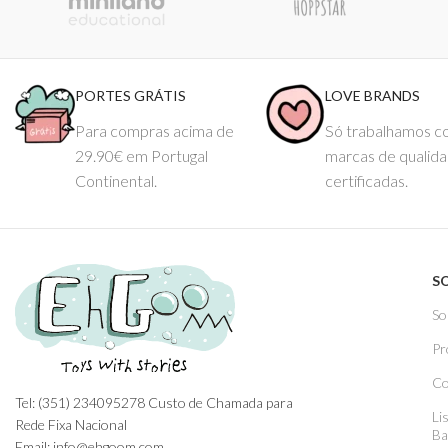
PORTES GRÁTIS
LOVE BRANDS
Para compras acima de
Só trabalhamos 
29.90€ em Portugal
marcas de qualid
Continental.
certificadas.
S
So
Pr
Co
Tel: (351) 234095278 Custo de Chamada para
Li
Rede Fixa Nacional
Ba
Email: info@ehgoom.com