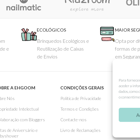
ECOLÓGICOS
MAIOR SE
com
Brinquedos Ecológicos e
Opta por di
ade e
Reutilização de Caixas
formas de 
de Envios
em Seguran
Para fornece
aceder a info
OBRE A EHGOOM
CONDIÇÕES GERAIS
APOIO
dados, como c
o consentimen
bre Nós
Politica de Privacidade
Como 
opriedade Intelectual
Termos e Condições
Pagame
A
laboração com Bloggers
Contacte-nos
Entreg
stas de Aniversário e
Livro de Reclamações
Trocas
byshower