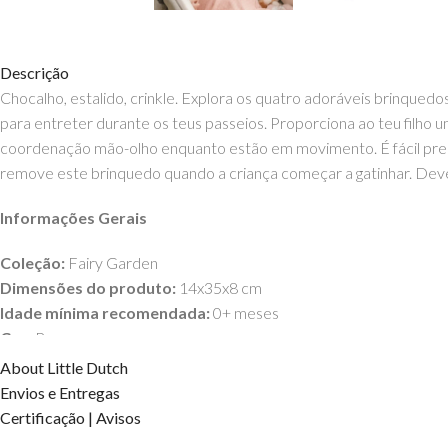
Descrição
Chocalho, estalido, crinkle. Explora os quatro adoráveis brinquedo
para entreter durante os teus passeios. Proporciona ao teu filho 
coordenação mão-olho enquanto estão em movimento. É fácil pren
remove este brinquedo quando a criança começar a gatinhar. Dev
Informações Gerais
Coleção:
Fairy Garden
Dimensões do produto:
14x35x8 cm
Idade mínima recomendada:
0+ meses
Cor:
Rosa
Números do produto:
About Little Dutch
SKU:
LD9011
Envios e Entregas
Certificação | Avisos