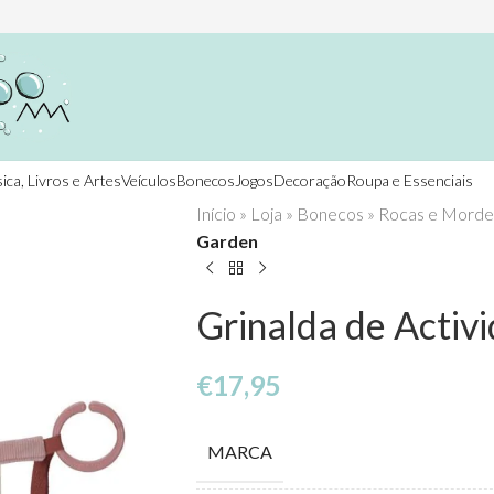
ica, Livros e Artes
Veículos
Bonecos
Jogos
Decoração
Roupa e Essenciais
Início
»
Loja
»
Bonecos
»
Rocas e Morde
Garden
Grinalda de Activ
€
17,95
MARCA