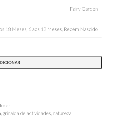
Fairy Garden
os 18 Meses
,
6 aos 12 Meses
,
Recém Nascido
DICIONAR
dores
a
,
grinalda de actividades
,
natureza