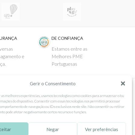
GURANÇA
DE CONFIANÇA
versas
Estamos entre as
pagamento e
Melhores PME
ça.
Portuguesas
Gerir o Consentimento
 AO CLIENTE
SEGUE-NOS
r as melhores experiências, usamos tecnologias como cookies para armazenar e/ou
rmações do dispositivo. Consentir com essas tecnologias nos permitirá processar
Comprar
Facebook
omportamento de navegação ou IDs exclusivos neste site. Não consentir ou retirar
to pode afetar negativamante certos recursos e funções.
ntos
Instagram
as
Pinterest
ceitar
Negar
Ver preferências
 e Devoluções
X