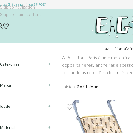
rtes Grátis a partir de 29.90€*
Skip to navigation
Skip to main content
Faz de Conta
Mús
A Petit Jour Paris é uma marca fran
Categorias
copos, talheres, lancheiras e acessó
tornando as refeições dos mais peq
Marca
Início
»
Petit Jour
Idade
Material