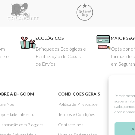
ECOLÓGICOS
MAIOR SE
com
Brinquedos Ecológicos e
Opta por di
ade e
Reutilização de Caixas
formas de 
de Envios
em Seguran
OBRE A EHGOOM
CONDIÇÕES GERAIS
APOIO
Para fornece
aceder a info
bre Nós
Politica de Privacidade
Como 
dados, como c
o consentimen
opriedade Intelectual
Termos e Condições
Pagame
laboração com Bloggers
Contacte-nos
Entreg
A
stas de Aniversário e
Livro de Reclamações
Trocas