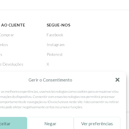
 AO CLIENTE
SEGUE-NOS
Comprar
Facebook
ntos
Instagram
as
Pinterest
 e Devoluções
X
Linkedin
Gerir o Consentimento
r as melhores experiências, usamos tecnologias como cookies para armazenar e/ou
rmações do dispositivo. Consentir com essas tecnologias nos permitirá processar
omportamento de navegação ou IDs exclusivos neste site. Não consentir ou retirar
to pode afetar negativamante certos recursos e funções.
ceitar
Negar
Ver preferências
tilização.
MORE INFO
ACCEPT