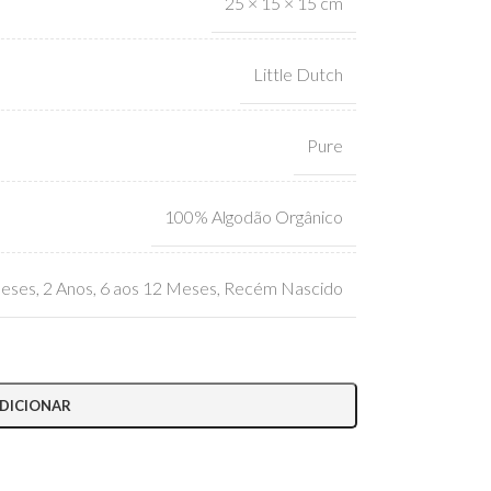
25 × 15 × 15 cm
Little Dutch
Pure
100% Algodão Orgânico
Meses
,
2 Anos
,
6 aos 12 Meses
,
Recém Nascido
DICIONAR