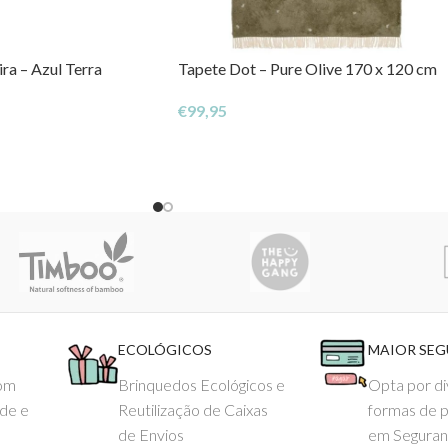
ra – Azul Terra
Tapete Dot – Pure Olive 170 x 120 cm
€
99,95
ECOLÓGICOS
MAIOR SE
com
Brinquedos Ecológicos e
Opta por di
ade e
Reutilização de Caixas
formas de 
de Envios
em Seguran