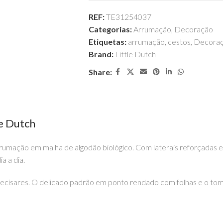
REF:
TE31254037
Categorias:
Arrumação
,
Decoração
Etiquetas:
arrumação
,
cestos
,
Decora
Brand:
Little Dutch
Share:
e Dutch
mação em malha de algodão biológico. Com laterais reforçadas e
a a dia.
precisares. O delicado padrão em ponto rendado com folhas e o t