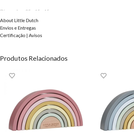
Dimensões: 25 x 15 x 15 cm
About Little Dutch
Material: 100% algodão biológico
Envios e Entregas
Certificação | Avisos
Estrutura reforçada para maior estabilidade
Certificação OEKO-TEX® Standard 100
Produtos Relacionados
Cor: Rosa “Pure Blossom”
Não lavável na máquina
✨ Um cesto prático e bonito para manter tudo no lugar – essencial 