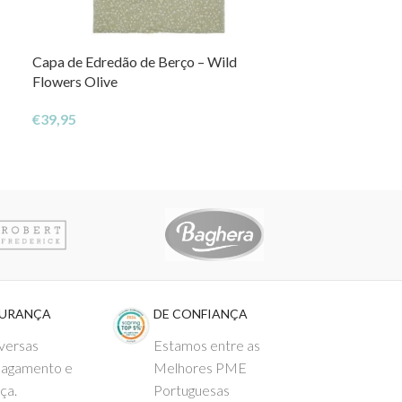
Capa de Edredão de Berço – Wild
NOVO
Flowers Olive
Caixa de Música
€
39,95
€
21,02
GURANÇA
DE CONFIANÇA
versas
Estamos entre as
pagamento e
Melhores PME
ça.
Portuguesas