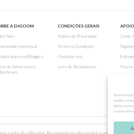
OBRE A EHGOOM
CONDIÇÕES GERAIS
APOIO
bre Nós
Politica de Privacidade
Como 
opriedade Intelectual
Termos e Condições
Pagame
laboração com Bloggers
Contacte-nos
Entreg
stas de Aniversário e
Livro de Reclamações
Trocas
byshower
Para fornece
aceder a info
dados, como c
o consentimen
A
or parte do utilizador. Ao navegar no site estará a consentir a sua u