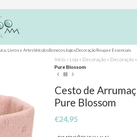
ica, Livros e Artes
Veículos
Bonecos
Jogos
Decoração
Roupa e Essenciais
Início
»
Loja
»
Decoração
»
Decoração
Pure Blossom
Cesto de Arrumaç
Pure Blossom
€
24,95