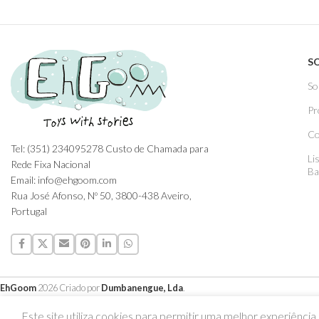
S
So
Pr
Co
Tel: (351) 234095278 Custo de Chamada para
Li
Rede Fixa Nacional
Ba
Email: info@ehgoom.com
Rua José Afonso, Nº 50, 3800-438 Aveiro,
Portugal
EhGoom
2026 Criado por
Dumbanengue, Lda
.
Este site utiliza cookies para permitir uma melhor experiência p