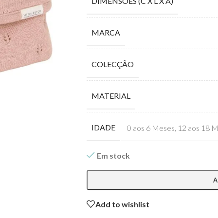
DIMENSÕES (C X L X A)
MARCA
COLECÇÃO
MATERIAL
IDADE
0 aos 6 Meses
,
12 aos 18 
Em stock
A
Add to wishlist