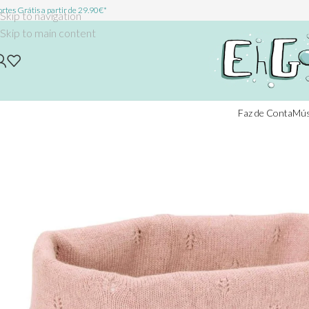
rtes Grátis a partir de 29.90€*
Skip to navigation
Skip to main content
Faz de Conta
Mús