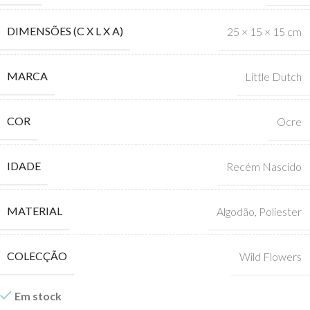
DIMENSÕES (C X L X A)
25 × 15 × 15 cm
MARCA
Little Dutch
COR
Ocre
IDADE
Recém Nascido
MATERIAL
Algodão
,
Poliester
COLECÇÃO
Wild Flowers
Em stock