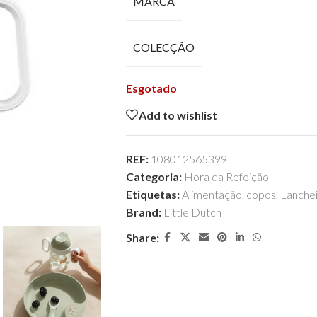
MARCA
COLECÇÃO
Esgotado
Add to wishlist
REF:
108012565399
Categoria:
Hora da Refeição
Etiquetas:
Alimentação
,
copos
,
Lanche
Brand:
Little Dutch
Share: