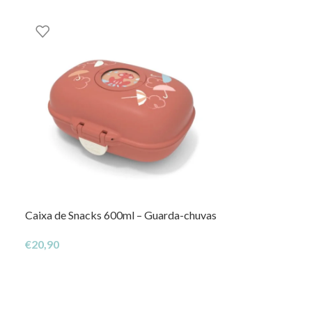
Caixa de Snacks 600ml – Guarda-chuvas
Babete Pure Pi
€
20,90
€
7,95