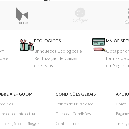
ECOLÓGICOS
MAIOR SE
com
Brinquedos Ecológicos e
Opta por di
ade e
Reutilização de Caixas
formas de 
de Envios
em Seguran
OBRE A EHGOOM
CONDIÇÕES GERAIS
APOIO
bre Nós
Politica de Privacidade
Como 
opriedade Intelectual
Termos e Condições
Pagame
laboração com Bloggers
Contacte-nos
Entreg