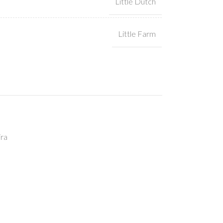
Little Dutch
Little Farm
ira