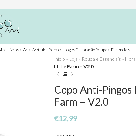
ica, Livros e Artes
Veículos
Bonecos
Jogos
Decoração
Roupa e Essenciais
Início
»
Loja
»
Roupa e Essenciais
»
Hora
Little Farm – V2.0
Copo Anti-Pingos 
Farm – V2.0
€
12,99