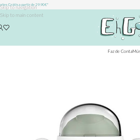
rtes Grátis a partir de 29.90€*
Skip to navigation
Skip to main content
Faz de Conta
Mús