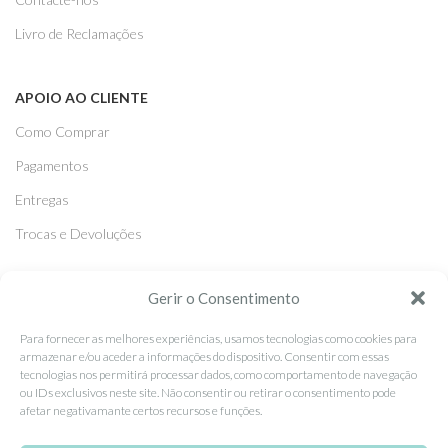
Livro de Reclamações
APOIO AO CLIENTE
Como Comprar
Pagamentos
Entregas
Trocas e Devoluções
Gerir o Consentimento
SEGUE-NOS
Facebook
Para fornecer as melhores experiências, usamos tecnologias como cookies para
armazenar e/ou aceder a informações do dispositivo. Consentir com essas
Instagram
tecnologias nos permitirá processar dados, como comportamento de navegação
ou IDs exclusivos neste site. Não consentir ou retirar o consentimento pode
Pinterest
afetar negativamante certos recursos e funções.
X