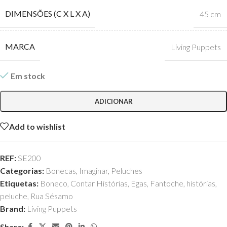
DIMENSÕES (C X L X A)
45 cm
MARCA
Living Puppets
Em stock
ADICIONAR
Add to wishlist
REF:
SE200
Categorias:
Bonecas
,
Imaginar
,
Peluches
Etiquetas:
Boneco
,
Contar Histórias
,
Egas
,
Fantoche
,
histórias
,
peluche
,
Rua Sésamo
Brand:
Living Puppets
Share: