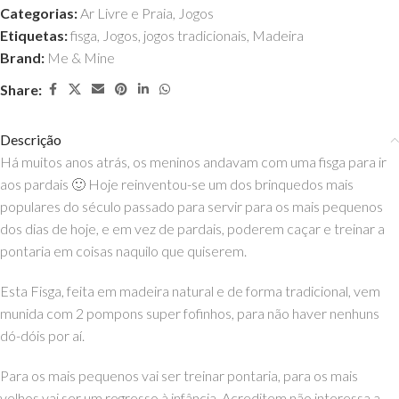
Categorias:
Ar Livre e Praia
,
Jogos
Etiquetas:
fisga
,
Jogos
,
jogos tradicionais
,
Madeira
Brand:
Me & Mine
Share:
Descrição
Há muitos anos atrás, os meninos andavam com uma fisga para ir
aos pardais 🙂 Hoje reinventou-se um dos brinquedos mais
populares do século passado para servir para os mais pequenos
dos dias de hoje, e em vez de pardais, poderem caçar e treinar a
pontaria em coisas naquilo que quiserem.
Esta Fisga, feita em madeira natural e de forma tradicional, vem
munida com 2 pompons super fofinhos, para não haver nenhuns
dó-dóis por aí.
Para os mais pequenos vai ser treinar pontaria, para os mais
velhos vai ser um regresso à infância. Acreditem não interessa a