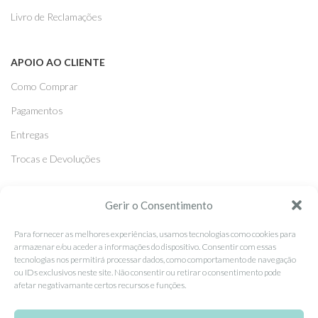
Livro de Reclamações
APOIO AO CLIENTE
Como Comprar
Pagamentos
Entregas
Trocas e Devoluções
SEGUE-NOS
Gerir o Consentimento
Facebook
Para fornecer as melhores experiências, usamos tecnologias como cookies para
armazenar e/ou aceder a informações do dispositivo. Consentir com essas
Instagram
tecnologias nos permitirá processar dados, como comportamento de navegação
ou IDs exclusivos neste site. Não consentir ou retirar o consentimento pode
Pinterest
afetar negativamante certos recursos e funções.
X