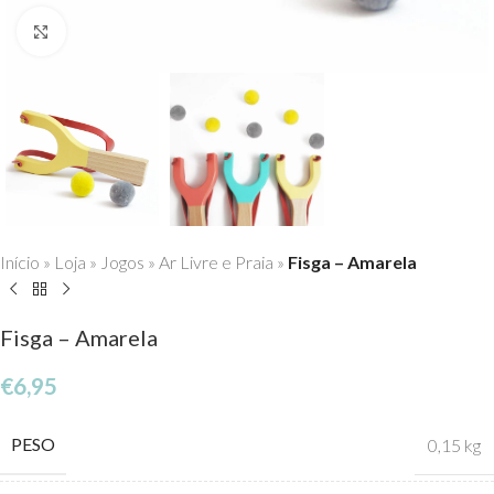
Click to enlarge
Início
»
Loja
»
Jogos
»
Ar Livre e Praia
»
Fisga – Amarela
Fisga – Amarela
€
6,95
PESO
0,15 kg