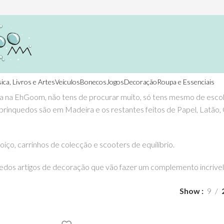
ica, Livros e Artes
Veículos
Bonecos
Jogos
Decoração
Roupa e Essenciais
a na EhGoom, não tens de procurar muito, só tens mesmo de esco
brinquedos são em Madeira e os restantes feitos de Papel, Latão, C
iço, carrinhos de colecção e scooters de equilíbrio.
uedos artigos de decoração que vão fazer um complemento incrível 
Show
9