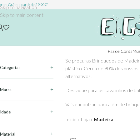
rtes Grátis a partir de 29.90€*
Skip to navigation
Skip to main content
Faz de Conta
Mús
Se procuras Brinquedos de Madeir
Categorias
plástico. Cerca de 90% dos nossos 
alternativos.
Marca
Destaque para os cavalinhos de balo
Vais encontrar, para além de brinq
Idade
Início
»
Loja
»
Madeira
Material