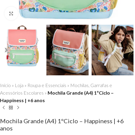
Click to enlarge
Início
»
Loja
»
Roupa e Essenciais
»
Mochilas, Garrafas e
Acessórios Escolares
»
Mochila Grande (A4) 1ºCiclo –
Happiness | +6 anos
Mochila Grande (A4) 1ºCiclo – Happiness | +6
anos