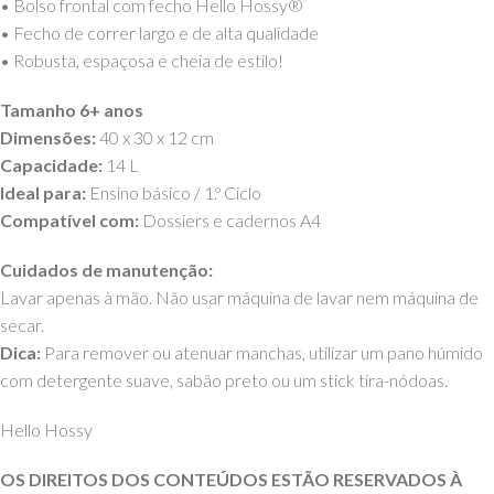
• Bolso frontal com fecho Hello Hossy®
• Fecho de correr largo e de alta qualidade
• Robusta, espaçosa e cheia de estilo!
Tamanho 6+ anos
Dimensões:
40 x 30 x 12 cm
Capacidade:
14 L
Ideal para:
Ensino básico / 1.º Ciclo
Compatível com:
Dossiers e cadernos A4
Cuidados de manutenção:
Lavar apenas à mão. Não usar máquina de lavar nem máquina de
secar.
Dica:
Para remover ou atenuar manchas, utilizar um pano húmido
com detergente suave, sabão preto ou um stick tira-nódoas.
Hello Hossy
OS DIREITOS DOS CONTEÚDOS ESTÃO RESERVADOS À