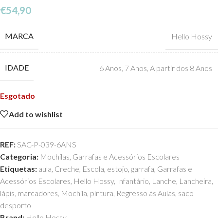
€
54,90
MARCA
Hello Hossy
IDADE
6 Anos
,
7 Anos
,
A partir dos 8 Anos
Esgotado
Add to wishlist
REF:
SAC-P-039-6ANS
Categoria:
Mochilas, Garrafas e Acessórios Escolares
Etiquetas:
aula
,
Creche
,
Escola
,
estojo
,
garrafa
,
Garrafas e
Acessórios Escolares
,
Hello Hossy
,
Infantário
,
Lanche
,
Lancheira
,
lápis
,
marcadores
,
Mochila
,
pintura
,
Regresso às Aulas
,
saco
desporto
Brand:
Hello Hossy