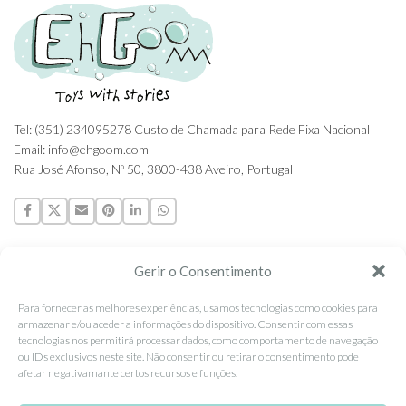
Tel: (351) 234095278 Custo de Chamada para Rede Fixa Nacional
Email: info@ehgoom.com
Rua José Afonso, Nº 50, 3800-438 Aveiro, Portugal
SOBRE A EHGOOM
Gerir o Consentimento
Sobre Nós
Para fornecer as melhores experiências, usamos tecnologias como cookies para
armazenar e/ou aceder a informações do dispositivo. Consentir com essas
Propriedade Intelectual
tecnologias nos permitirá processar dados, como comportamento de navegação
ou IDs exclusivos neste site. Não consentir ou retirar o consentimento pode
Colaboração com Bloggers
afetar negativamante certos recursos e funções.
Listas de Aniversário e Babyshower