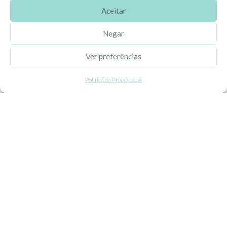
Aceitar
CONDIÇÕES GERAIS
Negar
Politica de Privacidade
Ver preferências
Termos e Condições
Contacte-nos
Política de Privacidade
Livro de Reclamações
APOIO AO CLIENTE
Como Comprar
Pagamentos
Entregas
Trocas e Devoluções
SEGUE-NOS