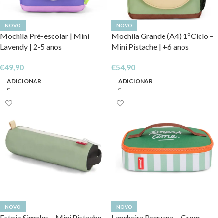
NOVO
NOVO
Mochila Pré-escolar | Mini
Mochila Grande (A4) 1ºCiclo –
Lavendy | 2-5 anos
Mini Pistache | +6 anos
€
49,90
€
54,90
ADICIONAR
ADICIONAR
NOVO
NOVO
Estojo Simples – Mini Pistache
Lancheira Pequena – Green