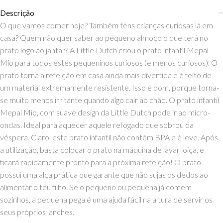
Descrição
O que vamos comer hoje? Também tens crianças curiosas lá em
casa? Quem não quer saber ao pequeno almoço o que terá no
prato logo ao jantar? A Little Dutch criou o prato infantil Mepal
Mio para todos estes pequeninos curiosos (e menos curiosos). O
prato torna a refeição em casa ainda mais divertida e é feito de
um material extremamente resistente. Isso é bom, porque torna-
se muito menos irritante quando algo cair ao chão. O prato infantil
Mepal Mio, com suave design da Little Dutch pode ir ao micro-
ondas. Ideal para aquecer aquele refogado que sobrou da
véspera. Claro, este prato infantil não contém BPA e é leve. Após
a utilização, basta colocar o prato na máquina de lavar loiça, e
ficará rapidamente pronto para a próxima refeição! O prato
possui uma alça prática que garante que não sujas os dedos ao
alimentar o teu filho. Se o pequeno ou pequena já comem
sozinhos, a pequena pega é uma ajuda fácil na altura de servir os
seus próprios lanches.