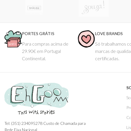
PORTES GRÁTIS
LOVE BRANDS
Para compras acima de
Só trabalhamos 
29.90€ em Portugal
marcas de qualid
Continental.
certificadas.
S
So
Pr
Co
Tel: (351) 234095278 Custo de Chamada para
Li
Rede Fixa Nacional