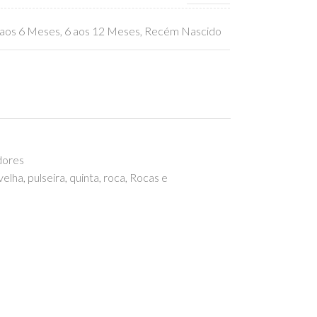
 aos 6 Meses
,
6 aos 12 Meses
,
Recém Nascido
dores
velha
,
pulseira
,
quinta
,
roca
,
Rocas e