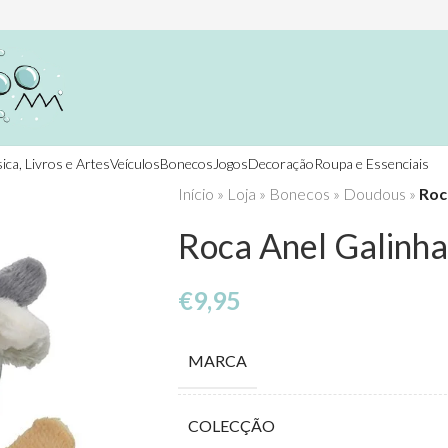
ica, Livros e Artes
Veículos
Bonecos
Jogos
Decoração
Roupa e Essenciais
Início
»
Loja
»
Bonecos
»
Doudous
»
Roc
Roca Anel Galinha
€
9,95
MARCA
COLECÇÃO