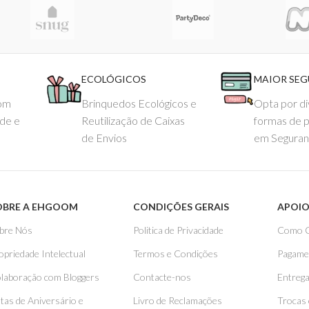
ECOLÓGICOS
MAIOR SE
com
Brinquedos Ecológicos e
Opta por di
ade e
Reutilização de Caixas
formas de 
de Envios
em Seguran
OBRE A EHGOOM
CONDIÇÕES GERAIS
APOIO
bre Nós
Politica de Privacidade
Como 
opriedade Intelectual
Termos e Condições
Pagame
laboração com Bloggers
Contacte-nos
Entreg
stas de Aniversário e
Livro de Reclamações
Trocas