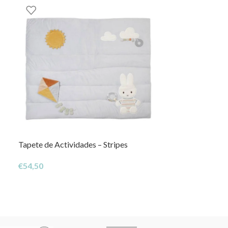
Tapete de Actividades – Stripes
Bola de Activid
€
54,50
€
12,95