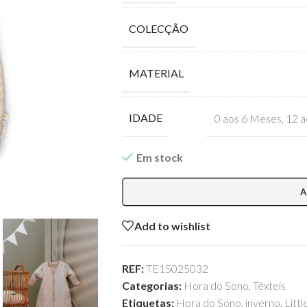
COLECÇÃO
MATERIAL
IDADE
0 aos 6 Meses
,
12 a
Em stock
A
Add to wishlist
REF:
TE15025032
Categorias:
Hora do Sono
,
Têxteis
Etiquetas:
Hora do Sono
,
inverno
,
Litt