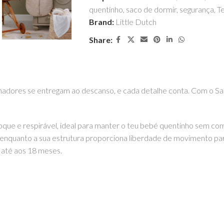
quentinho
,
saco de dormir
,
segurança
,
Te
Brand:
Little Dutch
Share:
adores se entregam ao descanso, e cada detalhe conta. Com o Sac
oque e respirável, ideal para manter o teu bebé quentinho sem co
, enquanto a sua estrutura proporciona liberdade de movimento pa
s até aos 18 meses.
 12 aos 18 meses