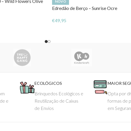
 – Wild Flowers Olive
NOVO
Edredão de Berço – Sunrise Ocre
€
49,95
ECOLÓGICOS
MAIOR SE
com
Brinquedos Ecológicos e
Opta por di
ade e
Reutilização de Caixas
formas de 
de Envios
em Seguran