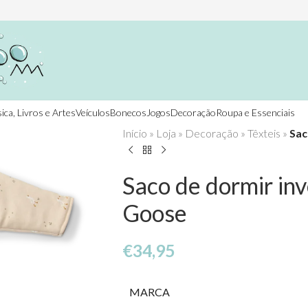
ica, Livros e Artes
Veículos
Bonecos
Jogos
Decoração
Roupa e Essenciais
Início
»
Loja
»
Decoração
»
Têxteis
»
Sac
Saco de dormir inv
Goose
€
34,95
MARCA