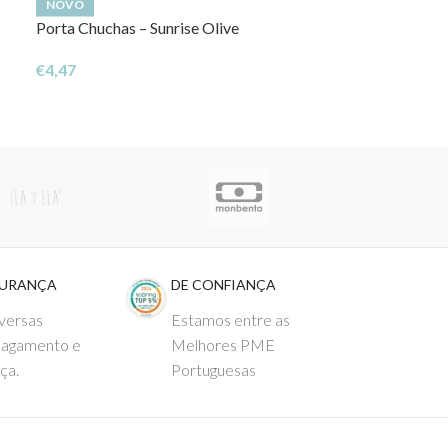
NOVO
NOVO
Porta Chuchas – Sunrise Olive
Porta Chuchas 
€
4,47
€
4,47
GURANÇA
DE CONFIANÇA
versas
Estamos entre as
pagamento e
Melhores PME
ça.
Portuguesas