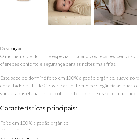
Descrição
O momento de dormir é especial. É quando os teus pequenos sonh
ofereces conforto e segurança para as noites mais frias.
Este saco de dormir é feito em 100% algodão orgânico, suave ao t
encantador da Little Goose traz um toque de elegância ao quarto
várias faixas etárias, é a escolha perfeita desde os recém-nascido
Características principais:
Feito em 100% algodão orgânico
Dimensões: 60 cm
Idades: Recém Nascido, dos 0 aos 6 meses, dos 6 aos 12 meses e